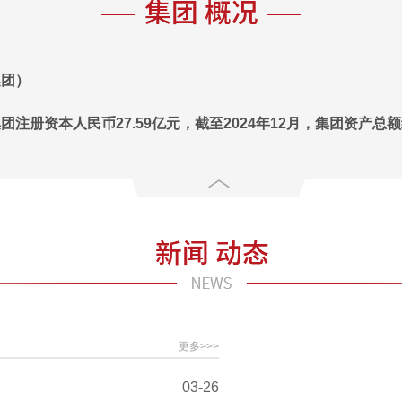
集团）
集团注册资本人民币
27.59亿元，截至2024年12月，集团资产总额
更多>>>
03-26