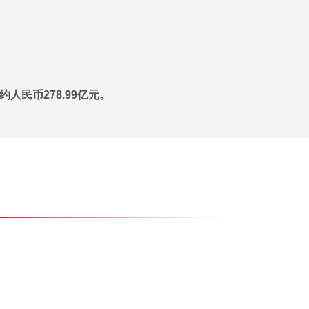
约人民币278.99亿元。