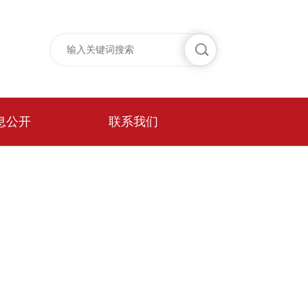
息公开
联系我们