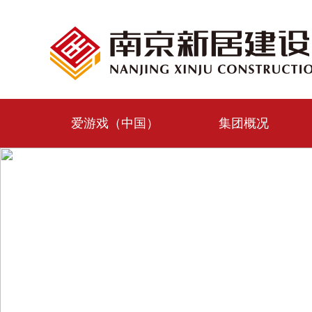
爱游戏（中国）
集团概况