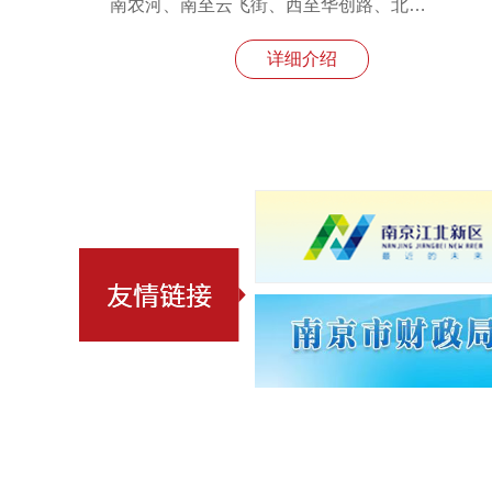
南农河、南至云飞街、西至华创路、北…
详细介绍