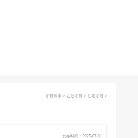
项目展示
>
在建项目
>
住宅项目
>
发布时间：2025-07-31