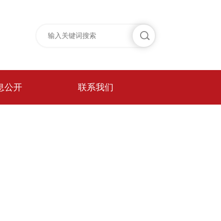
息公开
联系我们