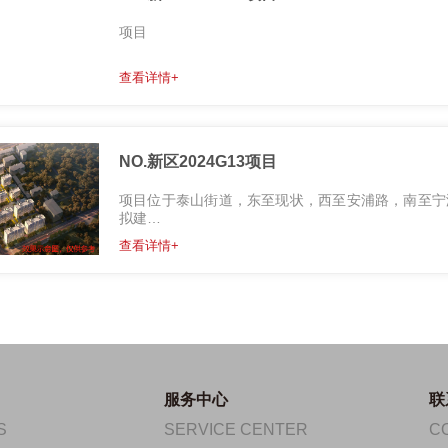
项目
查看详情+
NO.新区2024G13项目
项目位于泰山街道，东至现状，西至安浦路，南至宁
拟建…
查看详情+
服务中心
联
S
SERVICE CENTER
C