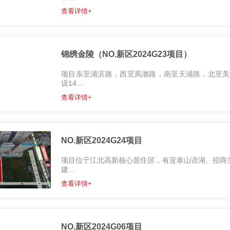
查看详情+
锦绣金陵（NO.新区2024G23项目）
项目东至浦滨路，西至凤滁路，南至天浦路，北至美林
设14…
查看详情+
NO.新区2024G24项目
项目位于江北高新核心居住区，有亚泰山语湖、招商
建…
查看详情+
NO.新区2024G06项目