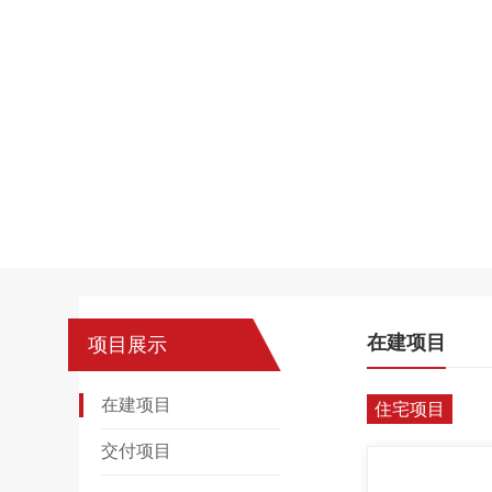
在建项目
项目展示
在建项目
住宅项目
交付项目