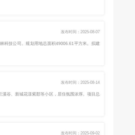
发布时间：2025-08-07
科技公司。规划用地总面积49006.61平方米。拟建
发布时间：2025-08-14
兰溪谷、新城花漾紫郡等小区，居住氛围浓厚。项目总
发布时间：2025-09-02